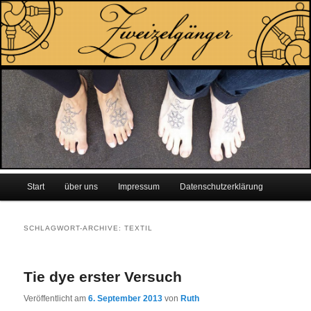
Zum
Zum
Inhalt
sekundären
wechseln
Inhalt
wechseln
Hauptmenü
Start
über uns
Impressum
Datenschutzerklärung
SCHLAGWORT-ARCHIVE:
TEXTIL
Tie dye erster Versuch
Veröffentlicht am
6. September 2013
von
Ruth