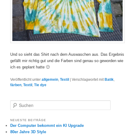
Und so sieht das Shirt nach dem Auswaschen aus. Das Ergebnis
gefällt mir richtig gut und die Farben sind genau so geworden wie
ich es geplant hatte 🙂
Veröffentlicht unter
allgemein
,
Textil
|
Verschlagwortet mit
Batik
,
färben
,
Textil
,
Tie dye
S
u
c
h
NEUESTE BEITRÄGE
Der Computer bekommt ein KI Upgrade
e
n
80er Jahre 3D Style